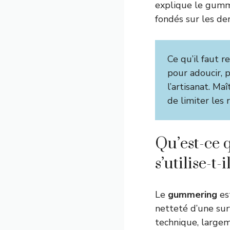
explique le gumme
fondés sur les de
Ce qu’il faut r
pour adoucir, p
l’artisanat. Ma
de limiter les 
Qu’est-ce 
s’utilise-t-i
Le
gummering
est
netteté d’une surf
technique, large