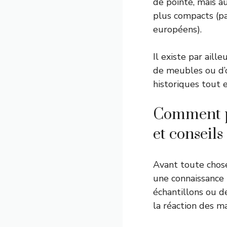
de pointe, mais a
plus compacts (p
européens).
Il existe par ail
de meubles ou d’o
historiques tout 
Comment pr
et conseil
Avant toute chose
une connaissance 
échantillons ou d
la réaction des m