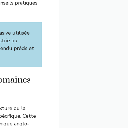
nseils pratiques
sive utilisée
strie ou
endu précis et
domaines
xture ou la
pécifique. Cette
nique anglo-