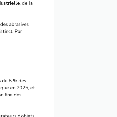
dustrielle
, de la
des abrasives
stinct. Par
ès de 8 % des
tique en 2025, et
on fine des
rateurs d’objets