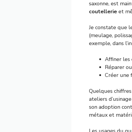
saxonne, est main
coutellerie
et mê
Je constate que l
(meulage, polissag
exemple, dans l’i
Affiner les
Réparer ou
Créer une 
Quelques chiffres 
ateliers d’usinag
son adoption cont
métaux et matéri
Les usages du gum