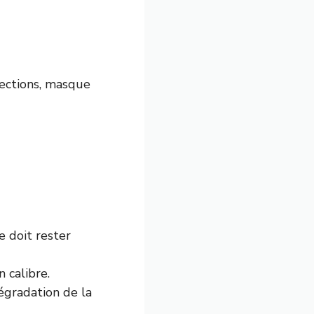
jections, masque
e doit rester
 calibre.
égradation de la