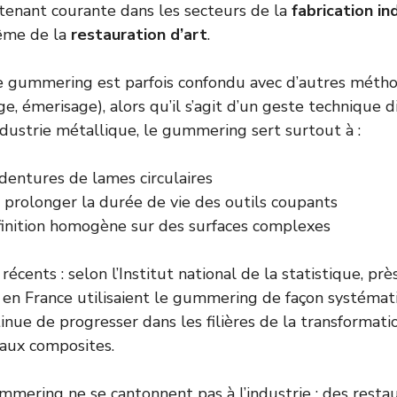
tenant courante dans les secteurs de la
fabrication in
me de la
restauration d’art
.
e gummering est parfois confondu avec d’autres métho
e, émerisage), alors qu’il s’agit d’un geste technique di
ndustrie métallique, le gummering sert surtout à :
 dentures de lames circulaires
 prolonger la durée de vie des outils coupants
finition homogène sur des surfaces complexes
récents : selon l’
Institut national de la statistique
, pr
e en France utilisaient le gummering de façon systéma
inue de progresser dans les filières de la transformati
aux composites.
mering ne se cantonnent pas à l’industrie : des restau