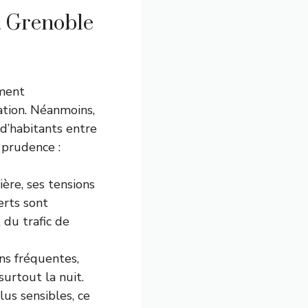
 à Grenoble
ement
tion. Néanmoins,
 d’habitants entre
 prudence :
ère, ses tensions
erts sont
 du trafic de
ns fréquentes,
urtout la nuit.
us sensibles, ce