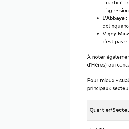
quartier p
d’agression
L’Abbaye :
délinquance
Vigny-Muss
n’est pas e
À noter également
d’Hères) qui conce
Pour mieux visuali
principaux secteu
Quartier/Secte