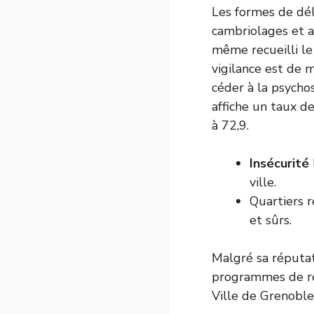
Les formes de déli
cambriolages et ag
même recueilli le
vigilance est de m
céder à la psycho
affiche un taux d
à 72,9.
Insécurité
ville.
Quartiers 
et sûrs.
Malgré sa réputa
programmes de rén
Ville de Grenoble