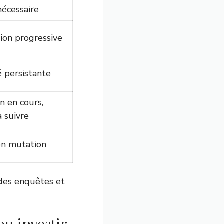
nécessaire
ion progressive
é persistante
n en cours,
à suivre
en mutation
 des enquêtes et