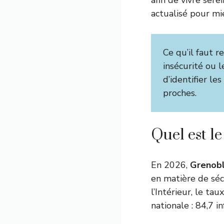
afin de vivre ser
actualisé pour mi
Ce qu’il faut r
insécurité ou le
d’identifier les
proches.
Quel est l
En 2026,
Grenob
en matière de séc
l’Intérieur
, le tau
nationale : 84,7 i