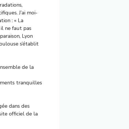
radations,
fiques. J’ai moi-
ion : « La
il ne faut pas
mparaison, Lyon
oulouse s’établit
’ensemble de la
ements tranquilles
gée dans des
site officiel de la