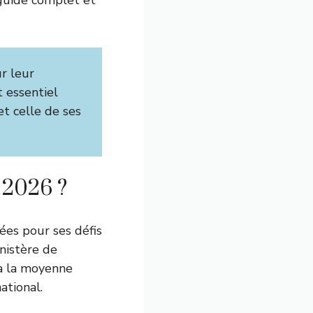
 guide complet et
r leur
t essentiel
et celle de ses
n 2026 ?
tées pour ses défis
nistère de
 à la moyenne
ational.