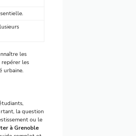
sentielle.
lusieurs
nnaître les
à repérer les
é urbaine.
étudiants,
rtant, la question
vestissement ou le
iter à Grenoble